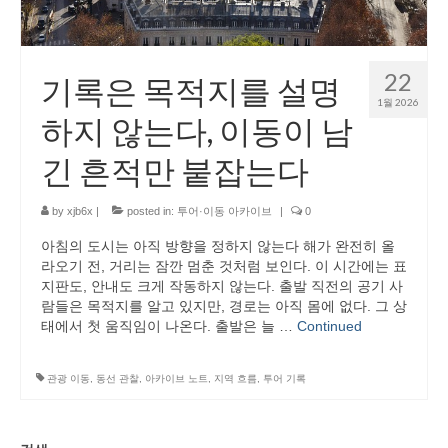
22
기록은 목적지를 설명
1월 2026
하지 않는다, 이동이 남
긴 흔적만 붙잡는다
by
xjb6x
|
posted in:
투어·이동 아카이브
|
0
아침의 도시는 아직 방향을 정하지 않는다 해가 완전히 올
라오기 전, 거리는 잠깐 멈춘 것처럼 보인다. 이 시간에는 표
지판도, 안내도 크게 작동하지 않는다. 출발 직전의 공기 사
람들은 목적지를 알고 있지만, 경로는 아직 몸에 없다. 그 상
태에서 첫 움직임이 나온다. 출발은 늘 …
Continued
관광 이동
,
동선 관찰
,
아카이브 노트
,
지역 흐름
,
투어 기록